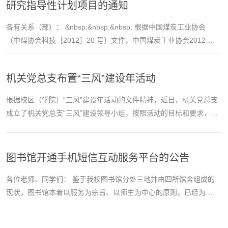
研究指导性计划项目的通知
各有关系（部）： &nbsp;&nbsp;&nbsp; 根据中国煤炭工业协会
（中煤协会科技［2012］20 号）文件，中国煤炭工业协会2012年
度科学技术研究指导性计划项目开始申报，按照学校科研处对此项
工作的安排，现将具体事宜通知如...
机关党总支布置“三风”建设年活动
根据校区（学院）“三风”建设年活动的文件精神，近日，机关党总支
成立了机关党总支“三风”建设领导小组，按照活动的目标和要求，制
定了《机关党总支“三风”建设活动计划》，并发至机关各部门、各单
位。
图书馆开通手机短信互动服务平台的公告
各位老师、同学们： 鉴于我校图书馆分处三地并由四所馆舍组成的
现状，图书馆本着以服务为宗旨、以师生为中心的原则，已经为我
校合法读者打造成了电子文献资源与虚拟信息服务的“随身带”，可以
轻松地实现所借图书到期...