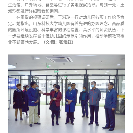
生活馆、户外场地、食堂等进行了实地视察指导。每到一处，王
淑玲都进行详细察看和询问。
在细致的视察调研后，王淑玲一行对幼儿园各项工作给予肯
定。她指出，山东科技大学幼儿园有着先进的办园理念、高品质
的园所环境设施、科学丰富的课程设置、高水平的师资队伍，下
一步要继续发挥省十佳幼儿园的示范引领作用，推动学前教育事
业不断蓬勃发展。
（文/图：张海红）