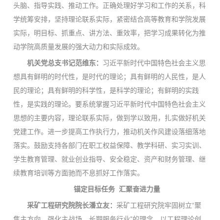
头脑、指导实践、推动工作。正确处理好学习和工作的关系，科
学统筹安排，坚持理论联系实际，紧密结合高等教育和学院发展
实际，明目标、抓重点、讲方法、重效率，把学习成果转化为推
动学院高质量发展的强大动力和实际成效。
机关党总支书记范维东：
习近平新时代中国特色社会主义思
想具有鲜明的时代性，是时代的理论；具有鲜明的人民性，是人
民的理论；具有鲜明的科学性，是科学的理论；有鲜明的实践
性，是实践的理论。要系统掌握习近平新时代中国特色社会主义
思想的主要内容，理论联系实际，做到学以致用，扎实做好机关
党建工作。进一步提高工作执行力，推动机关作风建设落细落地
落实。鼓励支持各部门在职工权益保障、教学科研、实习实训、
学生教育管理、就业创业指导、安全稳定、资产和财务管理、继
续教育培训等方面驰而不息抓好工作落实。
锚定目标任务 汇聚奋进力量
采矿工程研究院院长潘立友：
采矿工程研究院牢固树立“聚
焦主方向，强化主战场，长期服务行业”的理念，以工程理论创