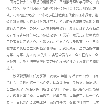
中国特色社会主义思想的精髓要义，不断推动理论学习深化、内
化、转化。坚持用习近平新时代中国特色社会主义思想凝心铸
魂，心怀“国之大者”，牢牢把握推进教育现代化的根本遵循，继
续推进立德树人根本任务落地落实。努力把红色基因深度融入思
政育人全过程，办好人民满意的高等教育，凝聚铸魂育人强劲动
力，引导青年师生坚定不移感党恩、听党话、跟党走。校区教育
工作者要以赤诚之心、奉献之心、仁爱之心投身教育事业，自觉
做中国特色社会主义的坚定信仰者和忠实实践者，全力当好学生
为学、为事、为人的“大先生”，实现全员育人、全过程育人、全
方位育人，努力培养德智体美劳全面发展的社会主义建设者和接
班人。
校区管委副主任方亨福：
要聚焦“学懂”习近平新时代中国特
色社会主义思想这一目标任务，认真读原著、学原文、悟原理，
全面系统学习领会党的创新理论的科学体系、核心要义和实践要
求，做到以学铸魂、以学增智、以学正风、以学促干。结合工作
实际，高标准严要求完成好主题教育任务，强化党性修养，以实