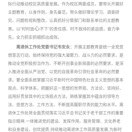
际行动推动校区高质量发展。作为校区两委成员，要带头开展好
主题教育，以身作则，身先垂范，带头做好理论学习、调查研
究、问题检视和整改，认真抓好分管部门和联系单位的主题教
心
育。以“时时放
不下”的责任感、时不我待的紧迫感，奋力争
先，全力抓实抓细抓出成效。
离退休工作处党委书记韦安永：
开展主题教育是统一全党思
想意志行动，始终保持党的强大凝聚力、战斗力的必然要求，是
推动全党积极担当作为、不断开创事业新局面的必然要求，是深
入推进全面从严治党、以党的自我革命引领社会革命的必然要
求。要全面系统掌握习近平新时代中国特色社会主义思想的基本
观点、科学体系，把握好这一思想的世界观、方法论，坚持好、
运用好贯穿其中的立场观点方法，熟练掌握其中蕴含的领导方
法、思想方法、工作方法，不断提高履职尽责的能力和水平。离
退休工作处将全面贯彻落实习近平总书记关于老干部工作的重要
指示精神,一体推进党的建设、发挥作用、服务管理、文化养老
和自身建设，创优提质,持续推动离退休工作高质量发展,为新时