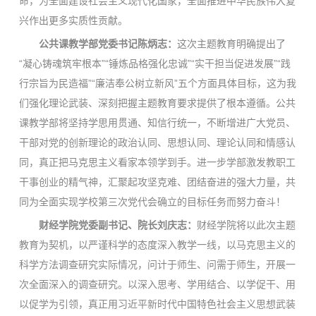
命，为全面建设社会主义现代化国家，全面推进中华民族伟大复
兴作出更多实质性贡献。
公共课教学部党委书记陈炳志：
这次主题教育明确提出了
“凝心铸魂筑牢根本”“锤炼品格强化忠诚”“实干担当促进发展”“践
行宗旨为民造福”“廉洁奉公树立新风”五个方面具体目标，这为我
们强化理论武装、深刻把握主题教育要求提供了根本遵循。公共
课教学部将坚持学思用贯通、知信行统一，不断增进广大党员、
干部对党的创新理论的政治认同、思想认同、理论认同和情感认
同，真正把马克思主义看家本领学到手。进一步学部激发教职工
干事创业的精气神，汇聚起攻坚克难、团结奋进的强大力量，共
同为全面实现学校第三次党代会确立的目标任务而努力奋斗！
财经学院党委副书记、院长刘庆志：
财经学院将以此次主题
教育为契机，以严谨科学的态度深入教学一线，以马克思主义的
科学方法调查研究实际情况，问计于师生、问需于师生，开展一
次全面深入的调查研究。以深入思考、学用结合、以学促干、用
以促学为引领，真正用习近平新时代中国特色社会主义思想武装