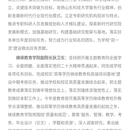
立、关键技术突破为目标，发扬山东科技大学服务行业精神，创
新发展新时代行业现代化模式。立足专职研究机构现状与特点，
推进专职科研人员发展规划和人才梯队建设，探索新时代研究院
发展新模式，加强基础研究，构建基础研究框架与基地。落实好
本单位年度目标任务，努力成为行业知名的团队，为学校“双一
流”建设做出应有贡献。
继续教育学院副院长狄卫东：
坚持把开展主题教育同全面学
习、全面把握、全面落实党的二十大精神贯通起来，同完成学校
各项任务目标、完成校区“高等学历继续教育和高端培训基地”建
设中期考核任务、推动学校和校区高质量发展结合起来，把主题
教育成果落实到铸牢理想信念上，落实到锤炼坚强党性上，落实
到做好本职工作上。今年是教育部开展高等学历继续教育校外教
学点清理整顿、推动高等学历继续教育高质量发展的起始之年，
继续教育学院将围绕“质量和规范”，聚焦“服务、管理、教学、考
务、毕业设计（论文）、学籍和资源”，深入调查研究，拿出破