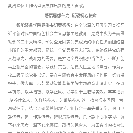
期离退休工作转型发展作出新的更大贡献。
感悟思想伟力 砥砺初心使命
智能装备学院党委书记黄德杰：
在全党深入开展学习贯彻习
近平新时代中国特色社会主义思想主题教育，是党中央为全面贯
彻党的二十大精神、动员全党同志为完成党的中心任务而团结奋
斗所作的重大部署，是统一全党思想意志行动，始终保持党的强
大凝聚力、战斗力的需要，是推动全党积极担当作为、不断开创
事业新局面的需要，是践行宗旨、站稳人民立场的需要。作为高
校二级学院党委书记，要在主题教育中发挥风向标作用，努力带
好头、做表率，示范带动智能装备学院主题教育走深走实，在以
学铸魂、以学增智、以学正风、以学促干上取得实效。牢牢把握
“培养什么人、怎样培养人、为谁培养人”这一教育根本问题，带
着感情学，结合调研带着问题学，知行合一率先垂范学，把自己
摆进去，把工作摆进去，把职责摆进去，真正静下心来学习、沉
下心来思考、潜下心来感悟，践行为党育人、为国育才的教育使