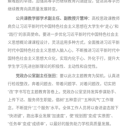
解难题的举措，加强高等学历继续教育内涵建设，促进高等学历
继续教育向高质量发展转变。
公共课教学部学术副主任、副教授
亓慧坤
：
高校思政课教师
肩负让习近平新时代中国特色社会主义思想在大学生中“走心”和
“践行”的崇高使命。要进一步优化习近平新时代中国特色社会主
义思想概论课课程设计，灵活运用多种方式，全面推进习近平新
时代中国特色社会主义思想入脑入心，不断推进习近平新时代中
国特色社会主义思想大众化，实现内化于心、外化于行，提升大
学生学习先进创新理论的积极性、主动性和自觉性。
党政办公室副主任张田：
要以此次主题教育为契机，认真进
行检视整改，奔着问题去、带着问题学、对着问题改，切实把
“改”字书写在主题教育答卷上。党政办公室坚持发挥参谋助手、
上传下达、服务师生职能，倡树“五种意识”“五种风气”工作理
念，不断提升“三个服务”水平。全体工作人员将以奋进姿态按下
“快进键”，跑出事业发展“加速度”，使“规划图”变成“实景图”、
“任务单”变成“成绩单”，以最好的服务助力学校高质量发展。