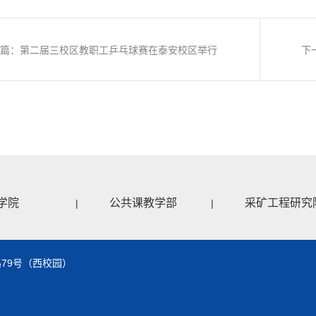
一篇：第二届三校区教职工乒乓球赛在泰安校区举行
下
学院
公共课教学部
采矿工程研究
|
|
79号（西校园）