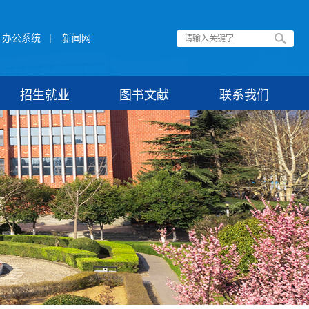
办公系统
|
新闻网
招生就业
图书文献
联系我们