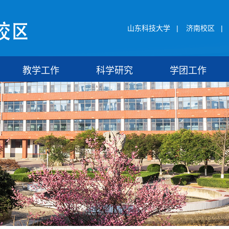
山东科技大学
|
济南校区
|
教学工作
科学研究
学团工作