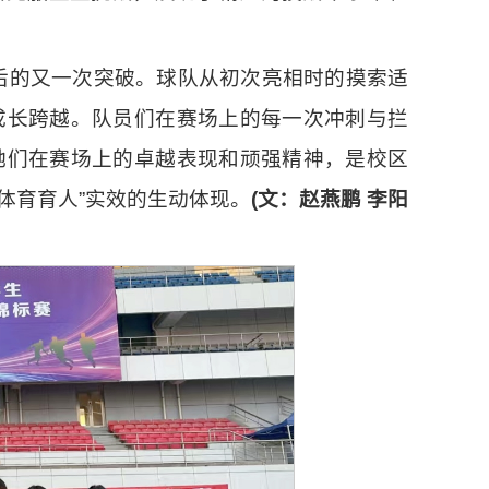
名后的又一次突破。球队从初次亮相时的摸索适
成长跨越。队员们在赛场上的每一次冲刺与拦
她们在赛场上的卓越表现和顽强精神，是校区
体育育人”实效的生动体现。
(文：赵燕鹏 李阳