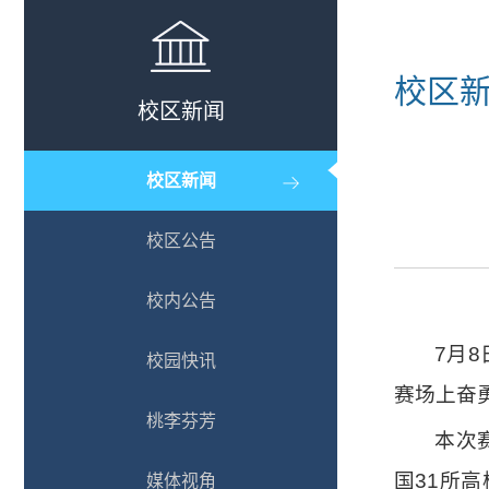
校区
校区新闻
校区新闻
校区公告
校内公告
7月
校园快讯
赛场上奋
桃李芬芳
本次
国31所
媒体视角