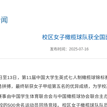
新闻
校区女子橄榄球队获全国
发布时间：2025-07-16
8日至13日，第11届中国大学生英式七人制橄榄球锦
勇拼搏，最终斩获女子甲组第五名的优异成绩，为学校
赛事由中国学生体育联合会与中国橄榄球协会联合主
高校的500余名运动员同场竞技。校区女子橄榄球队