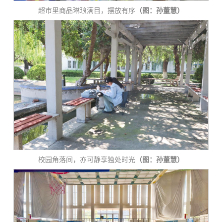
超市里商品琳琅满目，摆放有序
（图：孙董慧）
校园角落间，亦可静享独处时光
（图：孙董慧）