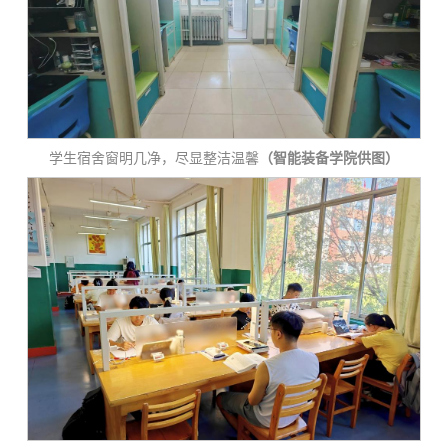
学生宿舍窗明几净，尽显整洁温馨
（智能装备学院供图）