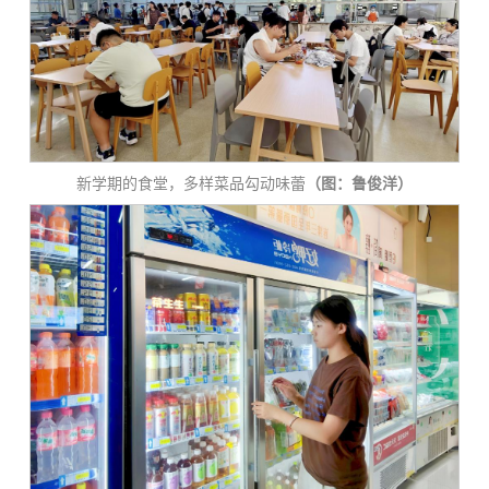
新学期的食堂，多样菜品勾动味蕾
（图：鲁俊洋）