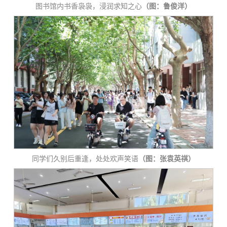
图书馆内书香袅袅，浸润求知之心
（图：鲁俊洋）
同学们久别后重逢，处处欢声笑语
（图：张袁英祺）