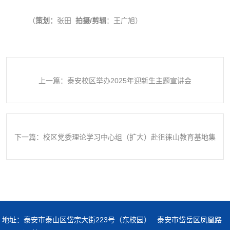
（
策划：
张田
拍摄/剪辑
：王广旭）
上一篇：泰安校区举办2025年迎新生主题宣讲会
下一篇：校区党委理论学习中心组（扩大）赴徂徕山教育基地集
体学习
地址：泰安市泰山区岱宗大街223号（东校园） 泰安市岱岳区凤凰路