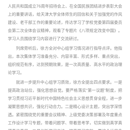
人民共和国成立76周年招待会上、在全国民族团结进步表彰大会
上的重要讲话，给天津大学全体师生的回信和关于加强党的作风
建设、老干部工作的重要论述，传达学习了学校党委第四届委员
会第二次全体会议精神，观看了专题片《八项规定改变中国》。
学习人员围绕学习内容进行了交流研讨。
列席旁听后，徐方全对中心组学习情况进行指导点评。他指
出，本次集体学习准备充分、内容丰富、形式多样、重点突出，
组织规范有序，达到预期效果，是一次高质量、高水平的政治理
论学习。
就进一步提升中心组学习质效，徐方全提出四点要求。一是
提高政治站位，强化思想自觉。要严格落实“第一议题”制度，把
学习贯彻习近平新时代中国特色社会主义思想贯穿全程，进一步
凝聚思想共识，强化行动合力。二是精心设计主题，突出学深悟
透。紧密围绕党的重要会议精神、上级党委决策部署及年度重点
工作设计学习专题，带着问题学、带着思考学，切实做到真学真