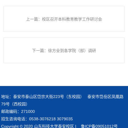
上一篇：校区召开本科教育教学工作研讨会
下一篇：徐方全到各学院（部）调研
地址：泰安市泰山区岱宗大街223号（东校园） 泰安市岱岳区凤凰路
79号（西校园）
邮政编码：271000
招生咨询电话：0538-3076218 3079035
Copyright © 2020 山东科技大学泰安校区 | 鲁ICP备09051012号