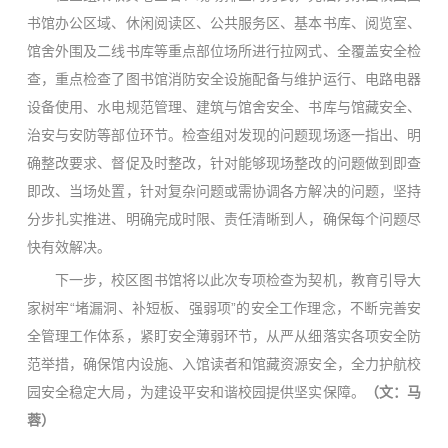
书馆办公区域、休闲阅读区、公共服务区、基本书库、阅览室、
馆舍外围及二线书库等重点部位场所进行拉网式、全覆盖安全检
查，重点检查了图书馆消防安全设施配备与维护运行、电路电器
设备使用、水电规范管理、建筑与馆舍安全、书库与馆藏安全、
治安与安防等部位环节。检查组对发现的问题现场逐一指出、明
确整改要求、督促及时整改，针对能够现场整改的问题做到即查
即改、当场处置，针对复杂问题或需协调各方解决的问题，坚持
分步扎实推进、明确完成时限、责任清晰到人，确保每个问题尽
快有效解决。
下一步，校区图书馆将以此次专项检查为契机，教育引导大
家树牢“堵漏洞、补短板、强弱项”的安全工作理念，不断完善安
全管理工作体系，紧盯安全薄弱环节，从严从细落实各项安全防
范举措，确保馆内设施、入馆读者和馆藏资源安全，全力护航校
园安全稳定大局，为建设平安和谐校园提供坚实保障。
（文：马
蓉）