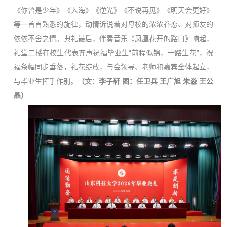
《你曾是少年》《入海》《逆光》《不说再见》《明天会更好》
等一首首熟悉的旋律，动情诉说着对母校的浓浓眷恋、对师友的
依依不舍之情。典礼最后，伴奏音乐《凤凰花开的路口》响起，
礼堂二楼在校生代表齐声祝福毕业生“前程似锦，一路生花”，祝
福条幅同步垂落，礼花绽放，与会领导、老师和嘉宾全体起立，
与毕业生挥手作别。
（文：李子轩 图：任卫兵 王广旭 朱淼 王公
晶）