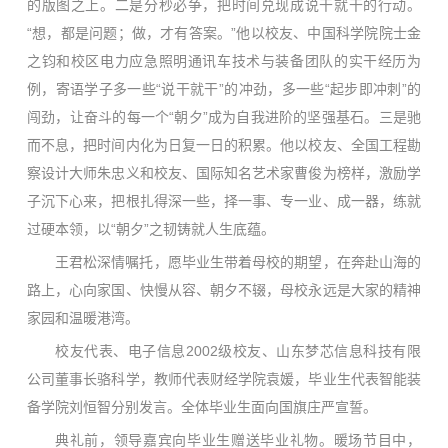
的版图之上。二是分秒必争，把时间兑现成说干就干的行动。
“想，都是问题；做，才有答案。”他以校友、中国科学院院士金
之钧和校区电力应急照明通讯车技术与装备团队的实干经历为
例，寄语学子多一些“说干就干”的冲劲，多一些“起步即冲刺”的
闯劲，让奋斗的每一个“朝夕”成为自我进阶的坚强基石。三是驰
而不息，把时间内化为日复一日的积累。他以校友、全国工程勘
察设计大师朱忠义和校友、国际知名艺术家曹俊为榜样，激励学
子沉下心来，把根扎得深一些，择一事、专一业、成一器，练就
过硬本领，以“朝夕”之韧铸就人生底蕴。
王君松深情嘱托，愿毕业生带着母校的期望，在奔赴山海的
路上，心向家国、快慢从容、朝夕不辍，母校永远是大家的精神
家园和温暖港湾。
校友代表、电子信息2002级校友、山东梦芯信息科技有限
公司董事长骆科学，教师代表财经学院袁媛，毕业生代表智能装
备学院刘恒智分别发言。全体毕业生面向国旗庄严宣誓。
典礼前，领导嘉宾向毕业生赠送毕业礼物。暖场节目中，