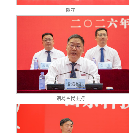
献花
诸葛福民主持