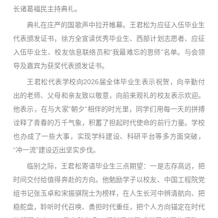
长诸葛福民主持典礼。
典礼在庄严的国歌声中拉开帷幕。王君松为应征入伍毕业生
代表颁发证书，徐方全宣读优秀毕业生、西部计划志愿者、应征
入伍毕业生、校友信息联络员和“我最难忘的恩师”名单。与会领
导及嘉宾为获奖代表颁发证书。
王君松代表学校向2026届全体毕业生表示祝贺，向辛勤付
出的老师、父母和亲友致以敬意，向前来观礼的校友表示欢迎。
他表示，在与大家“朝夕”相伴的时光里，同学们用每一天的拼搏
诠释了青春的万千气象，积蓄了担起时代使命的前行力量。学校
也办成了一些大事，实现学科建设、科研平台等多方面突破，
“冲一流”建设迈出坚实步伐。
临别之际，王君松寄语毕业生三点期望：一是志存高远，把
时间交付给值得奔赴的方向。他勉励学子以校友、中国工程院党
组书记张玉卓和宋振骐院士为榜样，在人生长河中辨清航向、把
稳舵盘，聆听时代召唤、勇担时代重任，把个人方向锚定在时代