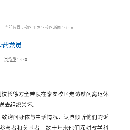
当前位置 :
校区主页
>
校区新闻
> 正文
休老党员
浏览量：
649
、副校长徐方全带队在泰安校区走访慰问离退休
送去组织关怀。
细致询问身体与生活情况，认真倾听他们的诉
参与者和奠基者，数十年来他们深耕教学科