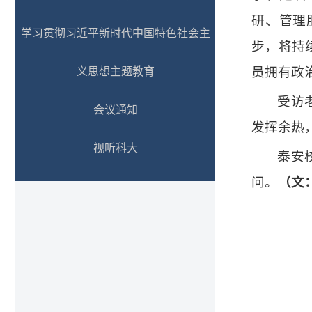
研、管理
学习贯彻习近平新时代中国特色社会主
步，将持
员拥有政
义思想主题教育
受访
会议通知
发挥余热
视听科大
泰安
问。
（
文