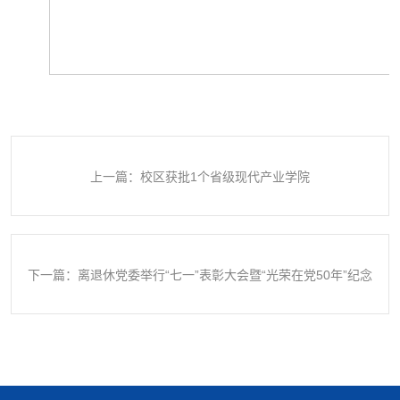
上一篇：校区获批1个省级现代产业学院
下一篇：离退休党委举行“七一”表彰大会暨“光荣在党50年”纪念
章颁发仪式