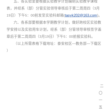
五、各实验室要根据实验教学计划编制实验教学课程
表，并经系（部）分管实验领导审核后于第二周周四（
3
月
19
日）下午
5
：
00
前发至实验科邮箱
(
tasyk202@163.com
)
。
六、各系部要根据本学期教学计划，做好跨校区实验教
学安排以及实验用车计划，经系（部）分管领导审核签字盖
章后于第二周周四（
3
月
19
日）下午
5
：
00
前报实验科。
（以上所需表格下载地址：泰安校区—教务部—下载区
）
二
〇
一
五