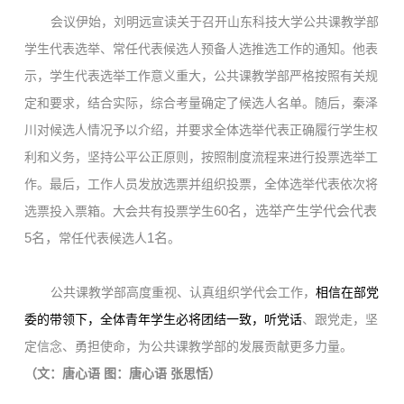
会议伊始，刘明远
宣读关于召开山东科技大学公共课教学部
学生代表选举、常任代表候选人预备人选推选工作的通知。他表
示，学生代表选举工作意义重大，公共课教学部
严格按照有关规
定和要求，结合实际，综合考量确定了候选人名单。随后，秦泽
川对候选人情况予以介绍，并要求
全体
选举
代表正确履行学生权
利和义务，
坚持
公平公正原则
，
按
照
制度流程来进行投票选举工
作。
最后
，工作人员发放选票并组织投票，全体选举代表依次将
60名，选举产生学代会代表
选票投入票箱。大会共有投票学生
5名，
1名
常任代表候选人
。
公共课教学部高度重视、认真组织学代会工作，
相信
在部党
委的带领下，
全
体
青年学生必将团结
一致，
听党话
、跟党走，坚
定信念、勇担使命，为公共课教学部的发展贡献更多力量。
（文：唐心语
图：唐心语
张思恬）