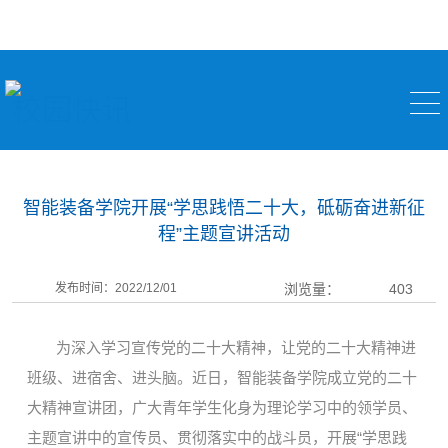
校园快讯
智能装备学院开展“学思践悟二十大，砥砺奋进新征
程”主题宣讲活动
发布时间：2022/12/01
浏览量：
403
为深入学习宣传党的二十大精神，让党的二十大精神进
班级、进宿舍、进头脑。近日，智能装备学院
成立党的二十
大
精神
宣讲团，
广大青年学生
化身
为
理论学习中的领学员、
主题宣讲中的宣传员、贯彻落实中的战斗员
，开展
“学思践