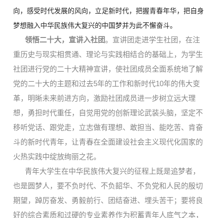
向，感受时代发展的风向，立足新时代，把握青春年华，把自身
梦想融入中华民族伟大复兴的中国梦并为此不懈奋斗。
领悟二十大，宣讲入社团
。宣讲团走进学生社团，在注
重历史与现实相贯通、理论与实践相结合的基础上，为学生
社团进行党的二十大精神宣讲，使社团成员全面系统地了解
党的二十大的主题和过去5年的工作和新时代10年的伟大变
革，明晰未来前进方向，激励社团成员进一步树立远大理
想，勇担时代重任，自觉用党的创新理论武装头脑，坚定不
移听党话、跟党走，立志做有理想、敢担当、能吃苦、肯奋
斗的新时代青年，让青春在全面建设社会主义现代化国家的
火热实践中绽放绚丽之花。
青年
大学生在中华民族伟大复兴的征程上既是追梦者，
也是圆梦人，要不负时代、不负韶华、不负党和人民的殷切
期望，踔厉奋发、勇毅前行、团结奋进、埋头苦干；要将良
好的综合素质和过硬的专业素养作为积蓄青年人底气之本，