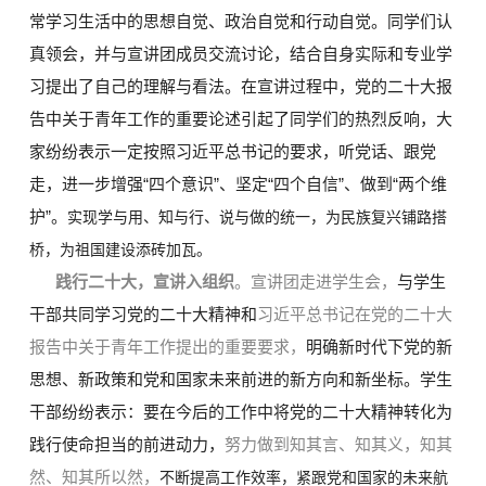
常学习生活中的思想自觉、政治自觉和行动自觉。同学们认
真领会，并与宣讲团成员交流讨论，结合自身实际和专业学
习提出了自己的理解与看法。在宣讲过程中，党的二十大报
告中关于青年工作的重要论述引起了同学们的热烈反响，大
家纷纷表示一定按照习近平总书记的要求，听党话、跟党
走，
进一步增强“四个意识”、坚定“四个自信”、做到“两个维
护”。
实现学与用、知与行、说与做的统一，为民族复兴铺路搭
桥，为祖国建设添砖加瓦。
践行二十大，宣讲入组织
。宣讲团走进学生会，
与学生
干部共同学习党的二十大精神和
习近平总书记在党的二十大
报告中关于青年工作提出的重要要求，
明确新时代下党的新
思想、新政策和党和国家未来前进的新方向和新坐标。学生
干部纷纷表示：要在今后的工作中将党的二十大精神转化为
践行使命担当的前进动力，
努力做到知其言、知其义，知其
然、知其所以然，
不断提高工作效率，紧跟党和国家的未来航