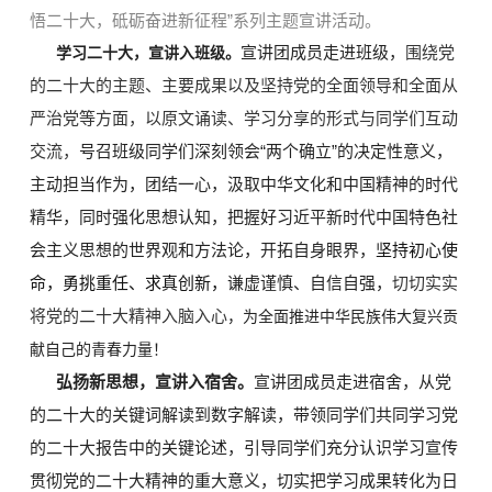
悟二十大，砥砺奋进新征程”系列主题宣讲活动。
宣讲团成员走进班级，
围绕党
学习二十大，宣讲入班级。
的二十大的主题、主要成果以及坚持党的全面领导和全面从
严治党等方面，以原文诵读、学习分享的形式与同学们互动
交流，
号召班级同学们深刻领会“两个确立”的决定性意义，
主动担当作为，团结一心，汲取中华文化和中国精神的时代
精华，同时强化思想认知，把握好习近平新时代中国特色社
会主义思想的世界观和方法论，开拓自身眼界，
坚持初心使
命，勇挑重任、求真创新，
谦虚谨慎、自信自强，
切切实实
将党的二十大精神入脑入心
，为全面推进中华民族伟大复兴贡
献自己的青春力量！
弘扬新思想，宣讲入宿舍。
宣讲团成员走进宿舍，
从党
的二十大的关键词解读到数字解读，带领同学们共同学习党
的二十大报告中的关键论述，引导同学们充分认识
学习宣传
贯彻党的二十大精神的重大意义
，切实把学习成果转化为日