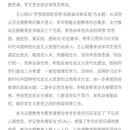
题党课，学生党支部全体党员参加。
王心刚以“学思践悟新思想 砥砺奋进新征程”为主题，从深刻
认识主题教育的重大意义、牢牢把握主题教育的总要求、全力推
动主题教育走深做实三个方面，带领全体党员深刻领悟“学思
想、强党性、重实践、建新功”的总要求，将学习贯彻习近平新
时代中国特色社会主义思想引向深入。王心刚要求全体学生党员
锚定出发点、瞄准切入点、把握结合点，坚持学思用贯通、知信
行统一，发挥自身优势，积极投身社会主义现代化建设。他向同
学们提出三点希望：一是加强理论学习，坚持好、运用好习近平
新时代中国特色社会主义思想的立场观点方法，进一步用党的创
新理论武装头脑；二是牢记党员身份，积极发挥党员先锋模范作
用，争创党员就业先锋岗；三是坚持实干笃行，发挥自身能动
性，做好学生与老师之间的桥梁纽带工作。
本次主题教育专题党课使全体学生党员切实坚定了“不忘初
心强党性、牢记使命勇担当”的决心，增强了学生的责任感和使
命感，推动主题教育入脑入心入行。公共课教学部将继续坚持立