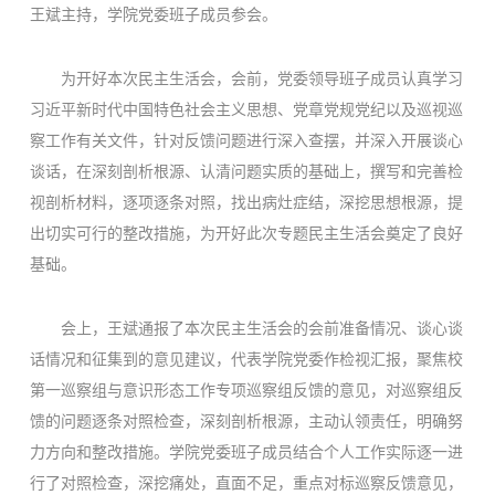
王斌主持，学院党委班子成员参会。
为开好本次民主生活会，会前，党委领导班子成员认真学习
习近平新时代中国特色社会主义思想、党章党规党纪以及巡视巡
察工作有关文件，针对反馈问题进行深入查摆，并深入开展谈心
谈话，在深刻剖析根源、认清问题实质的基础上，撰写和完善检
视剖析材料，逐项逐条对照，找出病灶症结，深挖思想根源，提
出切实可行的整改措施，为开好此次专题民主生活会奠定了良好
基础。
会上，王斌通报了本次民主生活会的会前准备情况、谈心谈
话情况和征集到的意见建议，代表学院党委作检视汇报，聚焦校
第一巡察组与意识形态工作专项巡察组反馈的意见，对巡察组反
馈的问题逐条对照检查，深刻剖析根源，主动认领责任，明确努
力方向和整改措施。学院党委班子成员结合个人工作实际逐一进
行了对照检查，深挖痛处，直面不足，重点对标巡察反馈意见，