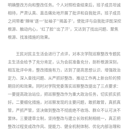
明确整改方向和整改任务。个人对照检查结束后，班子成员坦诚
相待，严肃认真、直击痛处地开展了批评和自我批评。班子成员
之间带着“辣味”逐一“扯袖子”“揭盖子”，使批评与自我批评既深挖
根源、触动内心，“红了脸”“出了汗”，又达到了找出问题、聚焦
根源、找准措施的效果。
王民对民主生活会进行了点评，对本次学院巡察整改专题民
主生活会给予了充分肯定，认为会前准备充分，剖析根源深刻，
相互批评中肯，整改措施有力，达到了提高思想认识、增强政治
定力、深入查找问题、从严抓好整改、推动工作再上新台阶的预
期目的和效果。同时对学院党委落实巡察整改提出了三点要求：
一要提高政治站位，把巡察整改作为重大政治任务，切实抓实抓
好。二要细化措施，对巡察发现的主要问题，敢抓敢管，真抓真
管，严抓严管，坚决做到整改不彻底绝不收场、群众不认可决不
罢休。三要建章立制，坚持整改与建立长效机制相统一，真正把
整改过程变成改作风、提能力、健全机制体制、优化内部治理和