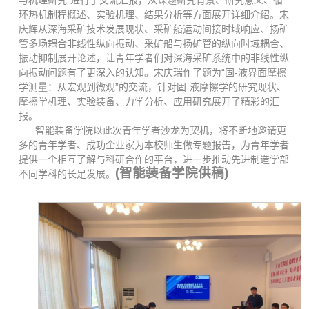
与机理研究”进行了交流汇报，从课题研究背景、研究意义、循
环热机制程概述、实验机理、结果分析等方面展开详细介绍。宋
庆辉从深海采矿技术发展现状、采矿船运动间接时域响应、扬矿
管多场耦合非线性纵向振动、采矿船与扬矿管的纵向时域耦合、
振动抑制展开论述，让青年学者们对深海采矿系统中的非线性纵
向振动问题有了更深入的认知。宋庆瑞作了题为“固-液界面摩擦
学测量：从宏观到微观”的交流，针对固-液摩擦学的研究现状、
摩擦学机理、实验装备、力学分析、应用研究展开了精彩的汇
报。
智能装备学院以此次青年学者沙龙为契机，将不断地邀请更
多的青年学者、成功企业家为本校师生做专题报告，为青年学者
提供一个相互了解与科研合作的平台，进一步推动先进制造学部
(智能装备学院供稿)
不同学科的长足发展。