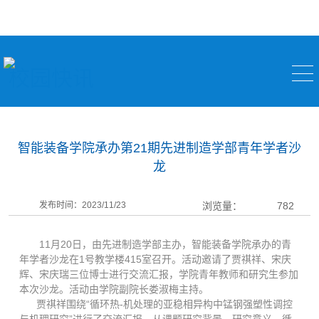
校园快讯
智能装备学院承办第21期先进制造学部青年学者沙
龙
发布时间：2023/11/23
浏览量：
782
11月20日，由先进制造学部主办，智能装备学院承办的青
年学者沙龙在1号教学楼415室召开。活动邀请了贾祺祥、宋庆
辉、宋庆瑞三位博士进行交流汇报，学院青年教师和研究生参加
本次沙龙。活动由学院副院长娄淑梅主持。
贾祺祥围绕“循环热-机处理的亚稳相异构中锰钢强塑性调控