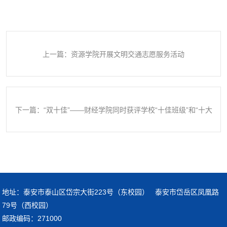
上一篇：资源学院开展文明交通志愿服务活动
下一篇：“双十佳”——财经学院同时获评学校“十佳班级”和“十大
优秀学生”
地址：泰安市泰山区岱宗大街223号（东校园） 泰安市岱岳区凤凰路
79号（西校园）
邮政编码：271000