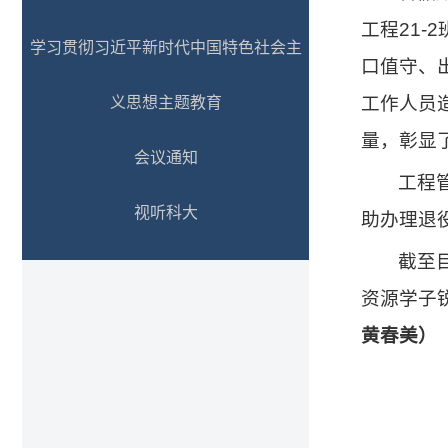
工程21
学习贯彻习近平新时代中国特色社会主
口值守、
工作人员
义思想主题教育
量，彰显
会议通知
工程
视听科大
助办理退
截至
资源学子
黄春美）