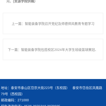
用。
(资源学院供稿）
上一篇：智能装备学院召开党纪及师德师风教育专题学习
下一篇：智能装备学院包揽校区2024年大学生班级篮球赛冠、
亚军
地址：泰安市泰山区岱宗大街223号（东校园） 泰安市岱岳区凤凰路
79号（西校园）
邮政编码：271000