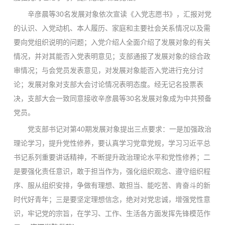
辛彦晨等30名发展对象依次宣读《入党志愿书》，汇报对党
的认识、入党动机、本人履历、家庭和主要社会关系情况以及需
要向党组织说明的问题；入党介绍人全面介绍了发展对象的有关
情况，并对其能否入党表明意见；支部通报了发展对象的综合政
审情况；与会党员发表意见，对发展对象能否入党进行充分讨
论；发展对象对支部大会讨论情况表明态度。经无记名投票表
决，支部大会一致同意接收辛彦晨等30名发展对象成为中共预备
党员。
党支部书记对第40期发展对象提出三点要求：一是加强政治
理论学习，提升党性修养，要认真学习党章党规，学习习近平总
书记系列重要讲话精神，不断提升政治理论水平和党性修养；二
是要强化责任意识，敢于担当作为，强化组织观念、遵守组织程
序、服从组织安排，争做有理想、敢担当、能吃苦、肯奋斗的新
时代好青年；三是要坚定理想信念，绝对对党忠诚，增强党性意
识，牢记党的宗旨，在学习、工作、生活各方面发挥先锋模范作