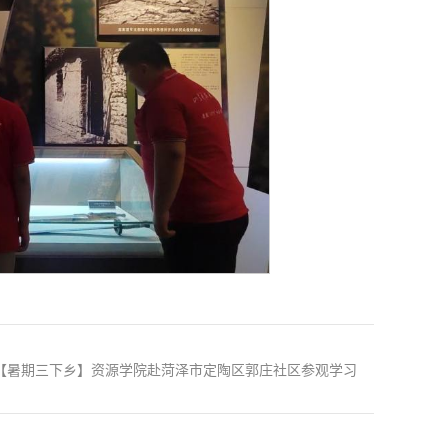
【暑期三下乡】资源学院赴菏泽市定陶区郭庄社区参观学习