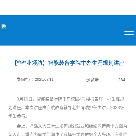
校园快讯
【“智”业领航】智能装备学院举办生涯规划讲座
发布时间：2025/03/11
浏览量：
284
3月10日，智能装备学院于东校园4号楼报告厅举办生涯规
划讲座。本次讲座由启航教育辅导老师冯浩担任主讲，2023级
学生参与。
会上，冯浩从大二学生如何规划就业和继续深造两个方面为
切入点，重点为同学们阐述了选择升学要依据个人兴趣、专业优