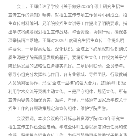
会上，王辉传达了学校《关于做好2026年硕士研究生招生
宣传工作的通知》精神，就招生宣传专项工作领导小组成立、招
生宣传材料编制、兄弟院校招生宣讲等工作提出了明确要求，指
出学院将统筹规划招生宣传战略，整合资源，协调行动，确保各
项举措精准落地。王辉对2026年度研究生招生宣传工作提出明
确要求：一是提高站位，深化认识。全院上下必须深刻认识到优
质生源是学院高质量发展的基石，要将招生宣传工作视为关乎学
院长远发展的战略性任务抓实抓好。二是协同联动，全员参与。
领导小组充分发挥核心作用，各专业领域、导师团队、行政教辅
人员须紧密协作，形成“全院一盘棋”的强大合力，鼓励导师积极
利用学术交流等契机主动宣传。三是严守纪律，规范宣传。所有
宣传内容务必确保真实、准确、严谨，严格遵守国家及学校关于
招生工作的各项政策规定和宣传纪律，维护学院声誉。
会议强调，本次会议的召开标志着资源学院2026年研究生
招生宣传工作已全面启动。学院全体师生要以高度的责任感和使
命感，积极投身招生宣传工作，为吸引鼓励更多优秀学子报考我