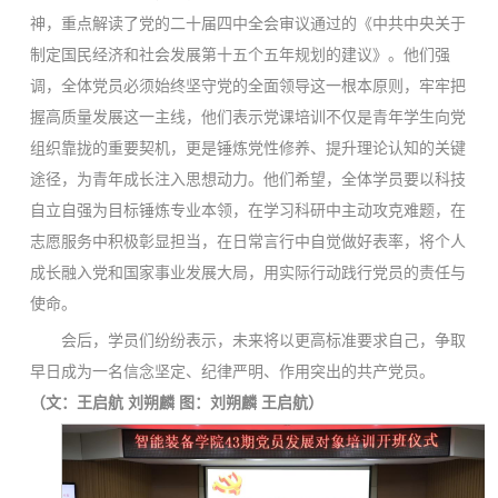
神，重点解读了党的二十届四中全会审议通过的《中共中央关于
制定国民经济和社会发展第十五个五年规划的建议》。他们强
调，全体党员必须始终坚守党的全面领导这一根本原则，牢牢把
握高质量发展这一主线，他们表示党课培训不仅是青年学生向党
组织靠拢的重要契机，更是锤炼党性修养、提升理论认知的关键
途径，为青年成长注入思想动力。他们希望，全体学员要以科技
自立自强为目标锤炼专业本领，在学习科研中主动攻克难题，在
志愿服务中积极彰显担当，在日常言行中自觉做好表率，将个人
成长融入党和国家事业发展大局，用实际行动践行党员的责任与
使命。
会后，学员们纷纷表示，未来将以更高标准要求自己，争取
早日成为一名信念坚定、纪律严明、作用突出的共产党员。
（文：
王启航
刘朔麟
图：刘朔麟
王启航
）