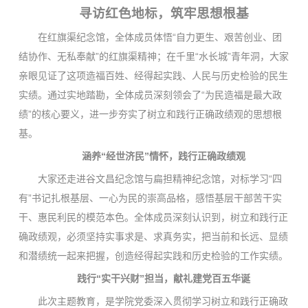
寻访红色地标，筑牢思想根基
在红旗渠纪念馆，全体成员体悟“自力更生、艰苦创业、团
结协作、无私奉献”的红旗渠精神；在千里“水长城”青年洞，大家
亲眼见证了这项造福百姓、经得起实践、人民与历史检验的民生
实绩。通过实地踏勘，全体成员深刻领会了“为民造福是最大政
绩”的核心要义，进一步夯实了树立和践行正确政绩观的思想根
基。
涵养
“
经世济民
”
情怀，践行正确政绩观
大家还走进谷文昌纪念馆与扁担精神纪念馆，对标学习“四
有”书记扎根基层、一心为民的崇高品格，感悟基层干部苦干实
干、惠民利民的模范本色。全体成员深刻认识到，树立和践行正
确政绩观，必须坚持实事求是、求真务实，把当前和长远、显绩
和潜绩统一起来把握，创造经得起实践和历史检验的工作实绩。
践行
“
实干兴财
”
担当，献礼
建党百五华诞
此次主题教育，是学院党委深入贯彻学习树立和践行正确政