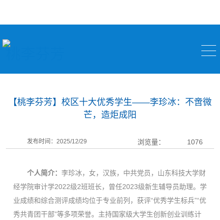
桃李芬芳
【桃李芬芳】校区十大优秀学生——李珍冰：不啻微
芒，造炬成阳
发布时间：2025/12/29
浏览量：
1076
个人简介：
李珍冰，女，汉族，中共党员，山东科技大学财
经学院审计学2022级2班班长，曾任2023级新生辅导员助理。学
业成绩和综合测评成绩均位于专业前列，获评“优秀学生标兵”“优
秀共青团干部”等多项荣誉。主持国家级大学生创新创业训练计