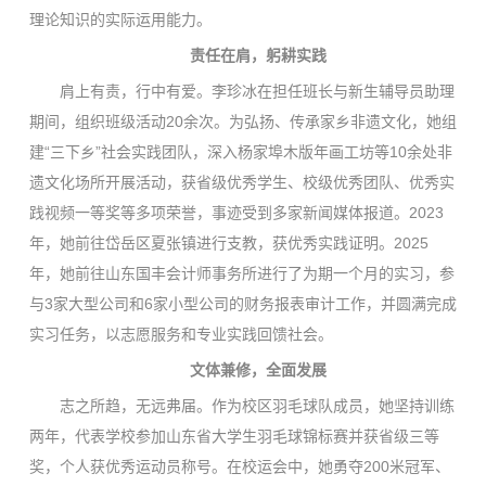
理论知识的实际运用能力。
责任在肩，躬耕实践
肩上有责，行中有爱。李珍冰在担任班长与新生辅导员助理
期间，组织班级活动20余次。为弘扬、传承家乡非遗文化，她组
建“三下乡”社会实践团队，深入杨家埠木版年画工坊等10余处非
遗文化场所开展活动，获省级优秀学生、校级优秀团队、优秀实
践视频一等奖等多项荣誉，事迹受到多家新闻媒体报道。2023
年，她前往岱岳区夏张镇进行支教，获优秀实践证明。2025
年，她前往山东国丰会计师事务所进行了为期一个月的实习，参
与3家大型公司和6家小型公司的财务报表审计工作，并圆满完成
实习任务，以志愿服务和专业实践回馈社会。
文体兼修，全面发展
志之所趋，无远弗届。作为校区羽毛球队成员，她坚持训练
两年，代表学校参加山东省大学生羽毛球锦标赛并获省级三等
奖，个人获优秀运动员称号。在校运会中，她勇夺200米冠军、