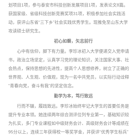
划项目1项，参与泰安市科技创新发展项目1项，发表论文8篇。
获国家级、省级科技创新竞赛奖项31项，积极参加社会实践活
动，获评山东省“三下乡”社会实践优秀学生。现推免至山东大学
攻读硕士研究生。
初心如磐，矢志前行
心中有信仰，脚下有力量。李珍冰初入大学便递交入党申请
书，政治立场坚定，认真学习党的理论知识，关注国家大事、社
会热点，保持思想的先进性，提高个人思想修养，树立了正确的
世界观、人生观、价值观，现为一名中共党员，以实际行动诠释
“青春向党，奋斗有我”的坚定信念。
勤学为本，笃行致远
行而不辍，履践致远。李珍冰始终牢记大学生的首要任务是
提升专业本领。她连续两年综合测评位列专业第一，基础知识较
为扎实，多门专业课程如中级财务会计、高级财务会计等成绩在
95分以上，连续三年获得校一等奖学金，并获评“优秀学生标兵”