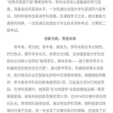
“优秀共青团干部”等荣誉称号。李珍冰坚持认真勤奋的学习态
度，具备良好的英语水平，一次性通过全国大学生英语四六级考
试，同时积极参加英语学科竞赛。在课程学习之余，她注重能力
素质的培养，一次性通过全国会计专业技术资格考试、计算机二
级考试。
创新为帆，竞逐未来
青年者，常为新；青年者，最有为。李珍冰结合专业特色、
时代热点，撰写学术论文，发表论文8篇，主持国家级大学生创
新创业训练计划项目“智视孪生，降本优垛——基于数字孪生与
机器视觉的物流优化方案”，通过数字孪生、机器视觉等先进技
术，助力物流企业在智能化转型中实现降本增效。她跟随指导教
师，参与泰安市科技创新发展项目1项，已批准立项为厅局级项
目。在学科竞赛中，她荣获“东方财富杯”全国金融挑战赛一等奖
等国家级、省级科技创新竞赛奖项31项，在95%的比赛中担任团
队队长，带领团队取得佳绩。通过参加学科竞赛，她积极尝试将
理论付诸于实践，进一步加深了对理论知识的理解，也加强了对