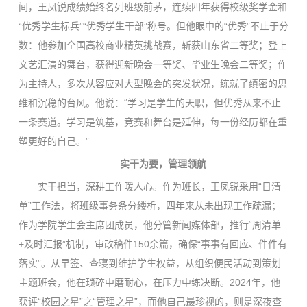
间，王凤锐成绩始终名列班级前茅，连续四年获得校级奖学金和
“优秀学生标兵”“优秀学生干部”称号。但他眼中的“优秀”不止于分
数：他参加全国高校商业精英挑战赛，斩获山东省二等奖；登上
文艺汇演的舞台，获得迎新晚会一等奖、毕业生晚会二等奖；作
为主持人，多次从容应对大型晚会的突发状况，练就了缜密的思
维和沉稳的台风。他说：“学习是学生的天职，但优秀从来不止
一条赛道。学习是筑基，竞赛和舞台是延伸，每一份经历都在重
塑更好的自己。”
实干为要，管理领航
实干担当，深耕工作暖人心。作为班长，王凤锐采用“日清
单”工作法，将班级事务条分缕析，四年来从未出现工作疏漏；
作为学院学生会主席团成员，他分管新闻媒体部，推行“周清单
+及时汇报”机制，审改稿件150余篇，确保“事事有回应、件件有
落实”。从早签、查寝到维护学生权益，从组织便民活动到策划
主题班会，他在琐碎中磨耐心，在压力中练决断。2024年，他
获评“校园之星”之“管理之星”，而他自己最珍视的，则是深夜查