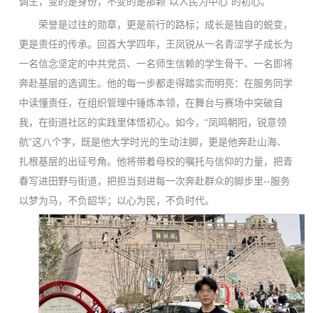
调生，变的是身份，不变的是那颗“以人民为中心”的初心。
荣誉是过往的勋章，更是前行的路标；成长是独自的蜕变，
更是责任的传承。回首大学四年，王凤锐从一名青涩学子成长为
一名信念坚定的中共党员、一名师生信赖的学生骨干、一名即将
奔赴基层的选调生。他的每一步都走得踏实而明亮：在服务同学
中读懂责任，在组织管理中锤炼本领，在舞台与赛场中突破自
我，在街道社区的实践里体悟初心。如今，“凤鸣朝阳，锐意领
航”这八个字，既是他大学时光的生动注脚，更是他奔赴山海、
扎根基层的出征号角。他将带着母校的嘱托与信仰的力量，把青
春写进田野与街道，把担当刻进每一次奔赴群众的脚步里--服务
以梦为马，不负韶华；以心为民，不负时代。