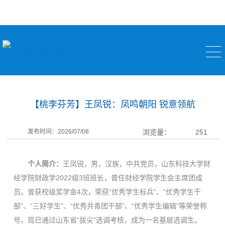
桃李芬芳
【桃李芬芳】王凤锐：凤鸣朝阳 锐意领航
发布时间：2026/07/08
浏览量：
251
个人简介：
王凤锐，男，汉族，中共党员，山东科技大学财
经学院财政学2022级3班班长，曾任财经学院学生会主席团成
员。曾获校级奖学金4次，荣获“优秀学生标兵”、“优秀学生干
部”、“三好学生”、“优秀共青团干部”、“优秀学生编辑”等荣誉称
号。现已通过山东省“拔尖”选调考核，成为一名基层选调生。