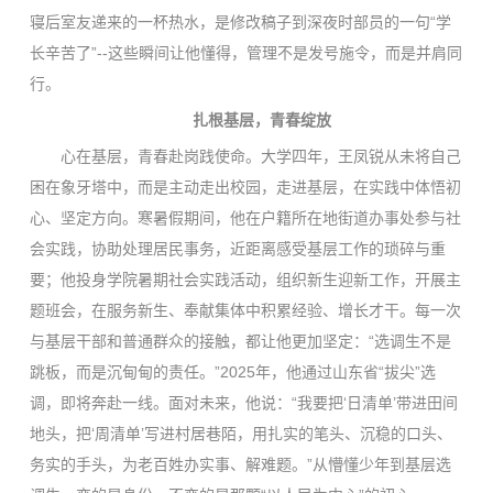
寝后室友递来的一杯热水，是修改稿子到深夜时部员的一句“学
长辛苦了”--这些瞬间让他懂得，管理不是发号施令，而是并肩同
行。
扎根基层，青春绽放
心在基层，青春赴岗践使命。大学四年，王凤锐从未将自己
困在象牙塔中，而是主动走出校园，走进基层，在实践中体悟初
心、坚定方向。寒暑假期间，他在户籍所在地街道办事处参与社
会实践，协助处理居民事务，近距离感受基层工作的琐碎与重
要；他投身学院暑期社会实践活动，组织新生迎新工作，开展主
题班会，在服务新生、奉献集体中积累经验、增长才干。每一次
与基层干部和普通群众的接触，都让他更加坚定：“选调生不是
跳板，而是沉甸甸的责任。”2025年，他通过山东省“拔尖”选
调，即将奔赴一线。面对未来，他说：“我要把‘日清单’带进田间
地头，把‘周清单’写进村居巷陌，用扎实的笔头、沉稳的口头、
务实的手头，为老百姓办实事、解难题。”从懵懂少年到基层选