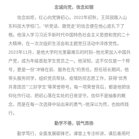
忠诚向党，信念如钢
信念如炬，红心向党铸初心。2022年初秋，王凤锐踏入山
东科技大学校门，“听党话、跟党走”的信念便在他心底扎下了
根。他深入学习习近平新时代中国特色社会主义思想和党的二十
大精神，在一次次组织生活会和主题党日活动中淬炼党性。
2023年11月，是他大学时光里最难忘的时刻--他光荣加入中国共
产党，成为年级首批学生党员之一。他深知，这不仅仅是一个称
号，更是一份“冲锋在前、服务在先”的责任。担任班长期间，他
带头服务同学，组织党员帮扶、疫情防控志愿工作，获得“优秀
共青团员”“三好学生”等荣誉称号。每一项荣誉背后，都是他把信
仰化作行动、把初心落在实处的日夜坚守。信仰不是抽象的概
念，而是在每一次选择中站出来的勇气--他深以为然，也始终践
行。
勤学不倦，锐气昂扬
勤学笃行，全面发展砺锋芒。课堂上专注听讲，课后善用时