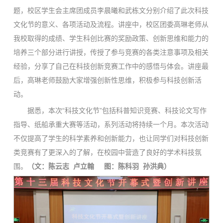
题，校区学生会主席团成员李晨曦和武栋文分别介绍了此次科技
文化节的意义、各项活动及流程。讲座中，校区团委高琳老师从
我校取得的成绩、学生科创比赛的奖励政策、创新思维和能力的
培养三个部分进行讲授，传授了参与竞赛的各类注意事项及相关
经验，分享了自己在科技创新竞赛工作中的感悟与体会。讲座最
后，高琳老师鼓励大家增强创新性思维，积极参与科技创新活
动。
据悉，本次“科技文化节”包括科普知识竞赛、科技论文写作
指导、纸船承重大赛等活动，系列活动将持续一个月。本次活动
不仅提高了学生的科学素养和创新能力，也让同学们对科技创新
类竞赛有了更深入的了解，在校园中营造了良好的学术科技氛
围。
（文：陈云志 卢立翰 图：陈科羽 孙洪典）