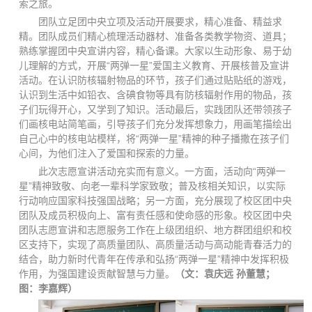
索之旅。
团队立足团中央立项及活动开展要求，精心准备、精益求
精。团队成员们精心梳理活动器材、准备各类教学物资、道具；
熟练掌握团中央宣讲内容，精心备课。大家以生动形象、易于幼
儿理解的方式，开展“两弹一星”爱国主义教育、开展核普及宣讲
活动。在认识防核辐射物品的环节，孩子们通过贴贴纸的游戏，
认识到生活中如铅衣、含碘食物等具有防核辐射作用的物品，孩
子们玩得开心，又学到了知识。活动最后，实践团队还带领孩子
们画核电站简笔画，引导孩子们充分发挥想象力，用画笔描绘出
自己心中的核电站模样，将“两弹一星”精神的种子播撒在孩子们
心间，为他们注入了爱国和探索的力量。
此次志愿宣讲活动充实而有意义。一方面，活动向“两弹一
星”精神致敬、向老一辈科学家致敬；普及核相关知识，以实际
行动响应国家科技强国战略；另一方面，充分展现了校区团中央
团队及成员积极向上、富有责任感和使命感的形象。校区团中央
团队志愿宣讲和志愿服务工作在上级团组织、地方群团组织和校
区支持下，实现了高质量团队、高质量活动与高动能青春活力的
结合，助力新时代青年在传承和弘扬“两弹一星”精神中发挥积极
作用，为强国建设贡献智慧与力量。
（文：袁庆远 孙董慧；
图：李嘉辉）