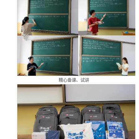
精心备课、试讲