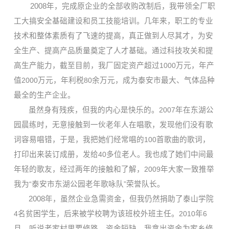
2008
年，完成原企业的全部收购改制后，我带领全厂职
工大搞安全基础建设和员工技能培训。几年来，职工的专业
技术和整体素质有了飞速的提高，真正做到人尽其才，为安
全生产、提高产品质量奠定了人才基础。通过科技攻关和提
高生产能力，截至目前，我厂固定资产超过
1000
万元，年产
值
2000
万元，年利税
80
余万元，成为泰安市最大、气体品种
最全的生产企业。
虽然身有残疾，但我的内心是快乐的。
2007
年在东湖公
园晨练时，无意接触到一伙老年人在唱歌，发现他们没有歌
词容易唱错，于是，我把她们经常唱的
100
首歌曲的歌词，
打印出来装订成册，发给
40
多位老人。我也成了她们中间最
年轻的歌友，经过两年的接触和了解，
2009
年大家一致推举
我为
“
泰安市东湖公园老年歌咏队
”
荣誉队长。
2008
年，虽然企业急需资金，但我仍然捐助了泰山学院
4
名贫困学生，后来被学校聘为该班校外班主任。
2010
年
6
月，听说老家村里要修路，资金短缺，我拿出资金为家乡修