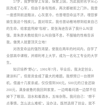
17
岁，我梦想穿上军装，保家卫国，为此我把名字从心
民改成了心军，但由于身有残疾，两次都被拒之门外。我曾
一度感到前途黯淡，心灰意冷，也曾埋怨命运不济，埋怨爹
娘生我这个残疾儿。面对现实，我也曾幼稚地想到结束自己
的生命，给家庭甩掉
“
包袱
”
。是张海迪告诉了我什么叫坚
强，是朱彦夫教给我什么叫自强不息，不服输的性格告诉
我，做男人就要顶天立地！
对改变命运的强烈渴望，使我在两年的时间内，自学了
全部高中课程，并顺利考上大学，成为一名化工专业的大学
生。
知识培养
“
野心
”
。
1991
年
7
月，毕业后，我决定创业，
建涂料厂，但是资金成了最大的难题。我想预订一台搅拌
机，借遍十几家亲戚，仅仅借到
300
元。
500
元的订金还缺
200
元，满身疲惫的我回到家里，一边喝着闷酒一边禁不住
掉下了眼泪，泪水和着酒水，五味杂陈。我问自己：
“
想干
点事情，怎么这么难呢
”
。没办法，既然选择了创业，就不