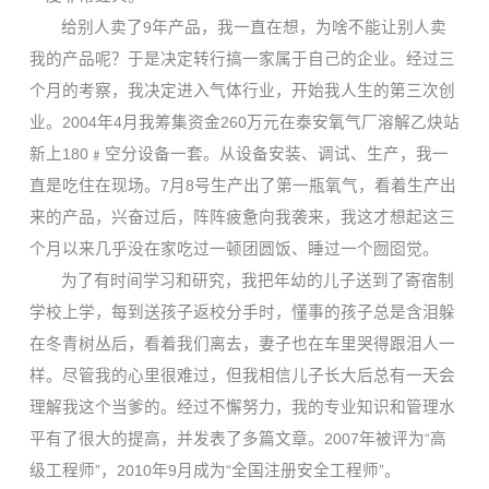
给别人卖了
9
年产品，我一直在想，为啥不能让别人卖
我的产品呢？于是决定转行搞一家属于自己的企业。经过三
个月的考察，我决定进入气体行业，开始我人生的第三次创
业。
2004
年
4
月我筹集资金
260
万元在泰安氧气厂溶解乙炔站
新上
180
﹟空分设备一套。从设备安装、调试、生产，我一
直是吃住在现场。
7
月
8
号生产出了第一瓶氧气，看着生产出
来的产品，兴奋过后，阵阵疲惫向我袭来，我这才想起这三
个月以来几乎没在家吃过一顿团圆饭、睡过一个囫囵觉。
为了有时间学习和研究，我把年幼的儿子送到了寄宿制
学校上学，每到送孩子返校分手时，懂事的孩子总是含泪躲
在冬青树丛后，看着我们离去，妻子也在车里哭得跟泪人一
样。尽管我的心里很难过，但我相信儿子长大后总有一天会
理解我这个当爹的。经过不懈努力，我的专业知识和管理水
平有了很大的提高，并发表了多篇文章。
2007
年被评为
“
高
级工程师
”
，
2010
年
9
月成为
“
全国注册安全工程师
”
。