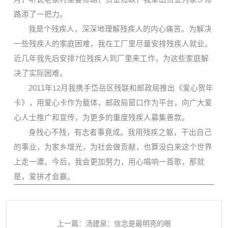
路添了一把力。
我是个残疾人，深深地理解残疾人的内心痛苦。为解决
一些残疾人的家庭困难，我在工厂里尽量安排残疾人就业。
近几年我先后安排
7
位残疾人到厂里来工作，为这些家庭解
决了实际困难。
2011
年
12
月我携手岱岳区残联和邮政局推出《爱心贺年
卡》，用爱心卡作为载体，邮政局窗口作为平台，向广大爱
心人士推广和宣传，为更多的重度残疾人募集善款。
身残心不残，有志者事竟成。我用残疾之躯，干出自己
的事业，为家乡增光，为社会做贡献，也算没白来这个世界
上走一遭。今后，我会更加努力，用心唱响一首歌，那就
是，爱拼才会赢。
上一篇：汤建泉：信念是最明亮的眼