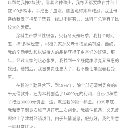
以帮助我挣
2
块钱
”
。靠着这种劲头，我每天都要跪在井台上
拔
100
多桶水。手磨出了血泡，膝盖跪得疼痛难忍，我让母
亲给我做了棉垫子垫着。经过不懈努力，涂料厂总算有了比
较大的发展。
涂料生产季节性很强，只有冬天是旺季，我打个时间
差，搞
“
多种经营
”
，积极为家乡父老寻找蔬菜销路。最终，
我的辛勤劳动和以诚待人的品格获得了乡亲们的好评。那一
年，经过大家的热心张罗，我找到一个既健康漂亮又贤惠的
媳妇。结婚后，我自觉责任更大了，我不能让她跟着我受
穷。
在我的辛勤经营下，到
1995
年，除全部还清村委会的
6
千元借款外，还为本村创造了
14000
元的利润，自己也积攒
了接近
30000
元资金，这，就是我的第一桶金。
1995
年底，
我和妻子到泰安城里进行第二次创业。我抓住机遇，义无反
顾地上了建材经销项目。由于热情诚恳，服务好，我的生意
一度非常红火。