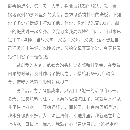
能害怕艰辛，第二天一大早，抱着试试看的想法，我一瘸一
拐地跑到
30
多公里外的莱芜，去求制造搅拌机的老板，不知
说了多少好话终于打动了他，他说，你可以先交
300
元，剩
下的提货时一起交齐。交完订金我高兴地往回赶，回到家已
是下午
6
点钟。当时又热、又累、又渴、又饿，这才想起自
己还没吃中午饭，吃晚饭时，我给父母开玩笑说，今天我又
给你们省了一顿饭钱。
感谢我的家乡，范镇大沟头村党支部和村委会，在我最
困难的时候，及时伸出了援助之手，借给我
6
千元启动资
金，使我的涂料厂顺利建成投产。
投产后，为了降低成本，只要自己能干的活都自己干。
冬天，是卖涂料的旺季，水泵的管道冻住了，我就用水桶从
井里往上打水，一开始还好，时间长了，井台四周都是冰，
我本身腿脚不好，为了防止滑倒，掉进井里，我就跪在井台
上拔水，每拔上一桶水，我就在心里告诉自己：
“
这桶水可