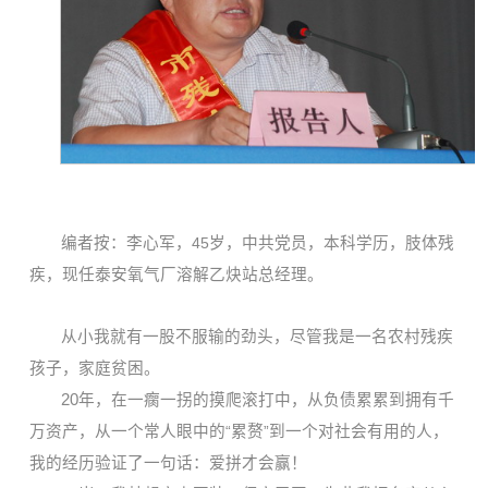
编者按：李心军，
45
岁，中共党员，本科学历，肢体残
疾，现任泰安氧气厂溶解乙炔站总经理。
从小我就有一股不服输的劲头，尽管我是一名农村残疾
孩子，家庭贫困。
20
年，在一瘸一拐的摸爬滚打中，从负债累累到拥有千
万资产，从一个常人眼中的
“
累赘
”
到一个对社会有用的人，
我的经历验证了一句话：爱拼才会赢！