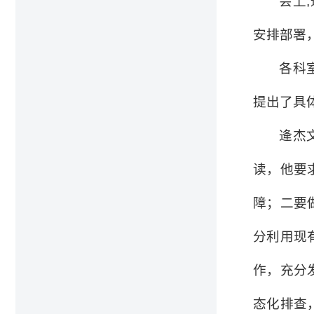
会上
,
安排部署
各科
提出了具
逄杰
读，他要
障；二要
分利用现
作，充分
态化排查