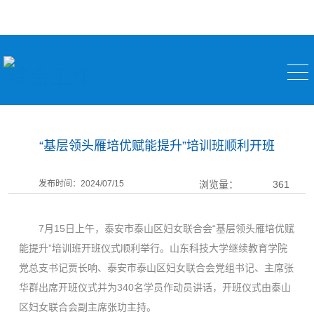
综合工作
“基层领头雁培优赋能提升”培训班顺利开班
发布时间：2024/07/15
浏览量：
361
7月15日上午，泰安市泰山区妇女联合会“基层领头雁培优赋
能提升”培训班开班仪式顺利举行。山东科技大学继续教育学院
党总支书记贾长响、泰安市泰山区妇女联合会党组书记、主席张
华群出席开班仪式并为340名学员作动员讲话，开班仪式由泰山
区妇女联合会副主席张玏主持。