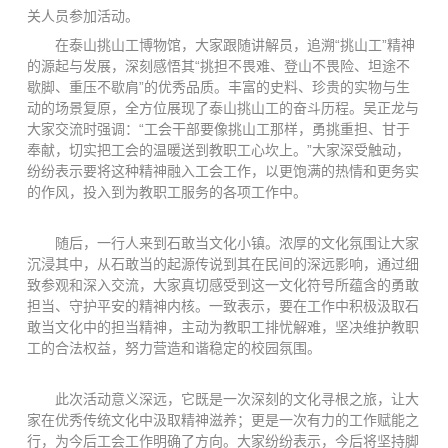
关人员参加活动。
在泰山挑山工博物馆，大家跟随讲解员，追溯“挑山工”精神
的源起与发展，深刻感悟其“挑担不畏难、登山不畏险、坦途不
歇脚、重压不歇肩”的优秀品质。丰富的史料、珍贵的实物与生
动的场景复原，全方位展现了泰山挑山工的奋斗历程。吴正龙与
大家交流时强调：“工会干部要像挑山工那样，勇挑重担、甘于
奉献，切实把工会的温暖送到教职工心坎上。”大家深受触动，
纷纷表示要将这种精神融入工会工作，以更饱满的热情和更务实
的作风，投入到为教职工服务的各项工作中。
随后，一行人来到石敢当文化小镇。浓厚的文化氛围让大家
沉浸其中，从石敢当的起源传说到其在民间的深远影响，通过细
致参观和深入交流，大家真切感受到这一文化符号所蕴含的勇敢
担当、守护平安的精神内核。一致表示，要在工作中积极汲取石
敢当文化中的担当精神，主动为教职工排忧解难，坚决维护教职
工的合法权益，努力营造和谐稳定的校园氛围。
此次活动意义深远，它既是一次深刻的文化寻根之旅，让大
家在优秀传统文化中汲取精神滋养；更是一次有力的工作赋能之
行，为今后工会工作明确了方向。大家纷纷表示，今后将坚持脚