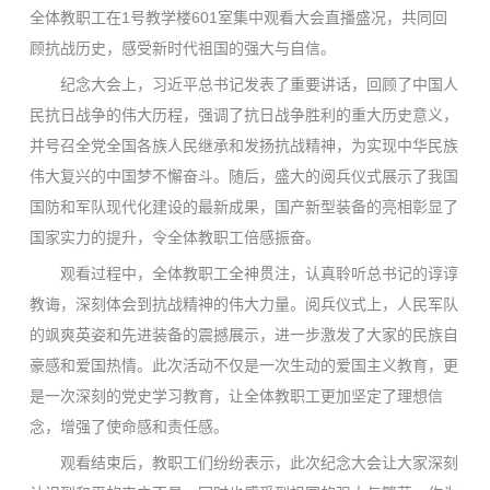
全体教职工在1号教学楼601室集中观看大会直播盛况，共同回
顾抗战历史，感受新时代祖国的强大与自信。
纪念大会上，习近平总书记发表了重要讲话，回顾了中国人
民抗日战争的伟大历程，强调了抗日战争胜利的重大历史意义，
并号召全党全国各族人民继承和发扬抗战精神，为实现中华民族
伟大复兴的中国梦不懈奋斗。随后，盛大的阅兵仪式展示了我国
国防和军队现代化建设的最新成果，国产新型装备的亮相彰显了
国家实力的提升，令全体教职工倍感振奋。
观看过程中，全体教职工全神贯注，认真聆听总书记的谆谆
教诲，深刻体会到抗战精神的伟大力量。阅兵仪式上，人民军队
的飒爽英姿和先进装备的震撼展示，进一步激发了大家的民族自
豪感和爱国热情。此次活动不仅是一次生动的爱国主义教育，更
是一次深刻的党史学习教育，让全体教职工更加坚定了理想信
念，增强了使命感和责任感。
观看结束后，教职工们纷纷表示，此次纪念大会让大家深刻