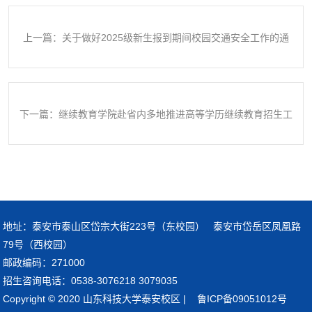
上一篇：关于做好2025级新生报到期间校园交通安全工作的通
知
下一篇：继续教育学院赴省内多地推进高等学历继续教育招生工
作
地址：泰安市泰山区岱宗大街223号（东校园） 泰安市岱岳区凤凰路
79号（西校园）
邮政编码：271000
招生咨询电话：0538-3076218 3079035
Copyright © 2020 山东科技大学泰安校区 | 鲁ICP备09051012号