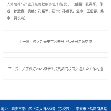
人才培养与产业升级贡献更多“山科智慧”。（
编辑：孔宪军，作
者：孙运表，责编：孔宪军，初审：孙运表，复审：王佃春，终
审：贾长响）
上一篇：校区赴泰安市公安局岱岳分局走访交流
下一篇：关于做好2025级新生报到期间校园交通安全工作的通
知
地址：泰安市泰山区岱宗大街223号（东校园） 泰安市岱岳区凤凰路