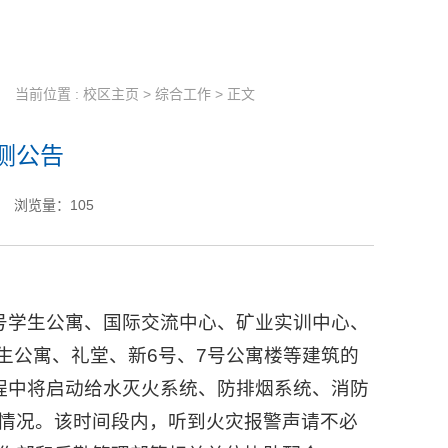
当前位置 :
校区主页
>
综合工作
> 正文
测公告
浏览量：
105
3号学生公寓、国际交流中心、矿业实训中心、
学生公寓、礼堂、新6号、7号公寓楼等建筑的
测过程中将启动给水灭火系统、防排烟系统、消防
情况。该时间段内，听到火灾报警声请不必