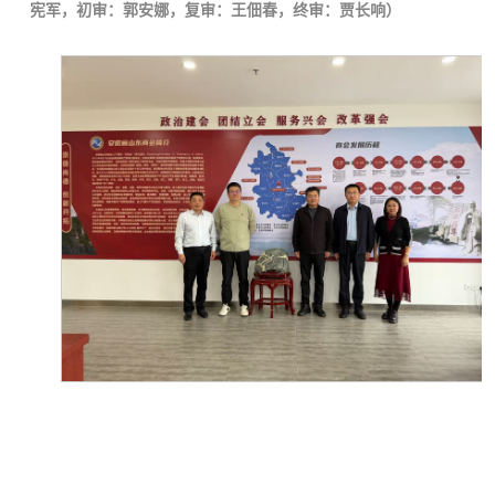
宪军，初审：郭安娜，复审：王佃春，终审：贾长响）