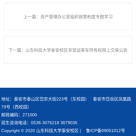
上一篇：资产管理办公室组织政策制度专题学习
下一篇：山东科技大学泰安校区非营运客车所有权网上交易公告
地址：泰安市泰山区岱宗大街223号（东校园） 泰安市岱岳区凤凰路
79号（西校园）
邮政编码：271000
招生咨询电话：0538-3076218 3079035
Copyright © 2020 山东科技大学泰安校区 | 鲁ICP备09051012号