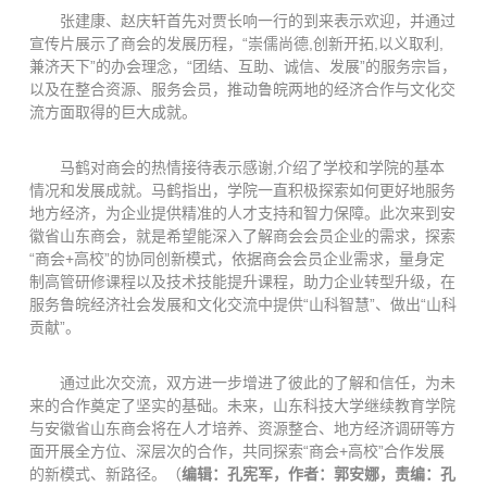
张建康、赵庆轩首先对贾长响一行的到来表示欢迎，并通过
宣传片展示了商会的发展历程，“崇儒尚德,创新开拓,以义取利,
兼济天下”的办会理念，“团结、互助、诚信、发展”的服务宗旨，
以及在整合资源、服务会员，推动鲁皖两地的经济合作与文化交
流方面取得的巨大成就。
马鹤对商会的热情接待表示感谢,介绍了学校和学院的基本
情况和发展成就。马鹤指出，学院一直积极探索如何更好地服务
地方经济，为企业提供精准的人才支持和智力保障。此次来到安
徽省山东商会，就是希望能深入了解商会会员企业的需求，探索
“商会+高校”的协同创新模式，依据商会会员企业需求，量身定
制高管研修课程以及技术技能提升课程，助力企业转型升级，在
服务鲁皖经济社会发展和文化交流中提供“山科智慧”、做出“山科
贡献”。
通过此次交流，双方进一步增进了彼此的了解和信任，为未
来的合作奠定了坚实的基础。未来，山东科技大学继续教育学院
与安徽省山东商会将在人才培养、资源整合、地方经济调研等方
面开展全方位、深层次的合作，共同探索“商会+高校”合作发展
的新模式、新路径。（
编辑：孔宪军，作者：郭安娜，责编：孔