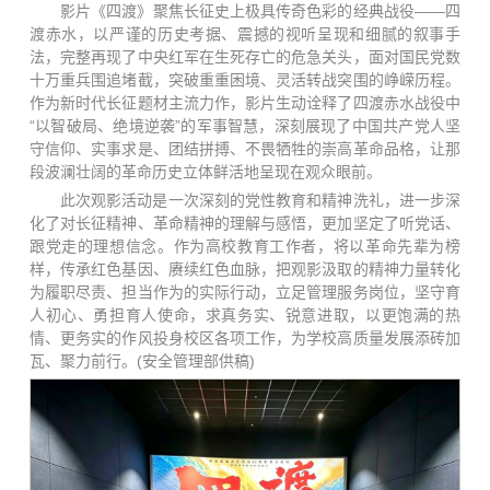
影片《四渡》聚焦长征史上极具传奇色彩的经典战役——四
渡赤水，以严谨的历史考据、震撼的视听呈现和细腻的叙事手
法，完整再现了中央红军在生死存亡的危急关头，面对国民党数
十万重兵围追堵截，突破重重困境、灵活转战突围的峥嵘历程。
作为新时代长征题材主流力作，影片生动诠释了四渡赤水战役中
“以智破局、绝境逆袭”的军事智慧，深刻展现了中国共产党人坚
守信仰、实事求是、团结拼搏、不畏牺牲的崇高革命品格，让那
段波澜壮阔的革命历史立体鲜活地呈现在观众眼前。
此次观影活动是一次深刻的党性教育和精神洗礼，进一步深
化了对长征精神、革命精神的理解与感悟，更加坚定了听党话、
跟党走的理想信念。作为高校教育工作者，将以革命先辈为榜
样，传承红色基因、赓续红色血脉，把观影汲取的精神力量转化
为履职尽责、担当作为的实际行动，立足管理服务岗位，坚守育
人初心、勇担育人使命，求真务实、锐意进取，以更饱满的热
情、更务实的作风投身校区各项工作，为学校高质量发展添砖加
瓦、聚力前行。(安全管理部供稿)