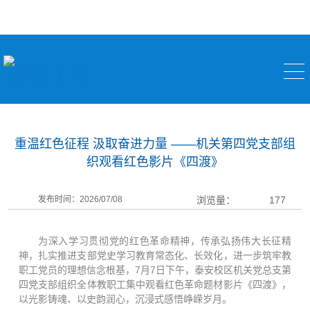
综合工作
重温红色征程 汲取奋进力量 ——机关第四党支部组
织观看红色影片《四渡》
发布时间：2026/07/08
浏览量：
177
为深入学习贯彻党的红色革命精神，传承弘扬伟大长征精
神，扎实推进支部党史学习教育常态化、长效化，进一步筑牢教
职工党员的理想信念根基，7月7日下午，泰安校区机关党总支第
四党支部组织全体教职工集中观看红色革命题材影片《四渡》，
以光影铸魂、以史韵润心，沉浸式感悟峥嵘岁月。