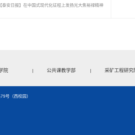
【泰安日报】在中国式现代化征程上发扬光大焦裕禄精神
学院
公共课教学部
采矿工程研究
|
|
79号（西校园）