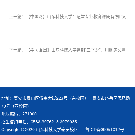
上一篇：【中国网】山东科技大学：这堂专业教育课既有“知”又
有“味”
下一篇：【学习强国】山东科技大学暑期“三下乡”：用脚步丈量
热土 以青春助力振兴
地址：泰安市泰山区岱宗大街223号（东校园） 泰安市岱岳区凤凰路
79号（西校园）
邮政编码：271000
招生咨询电话：0538-3076218 3079035
Copyright © 2020 山东科技大学泰安校区 | 鲁ICP备09051012号