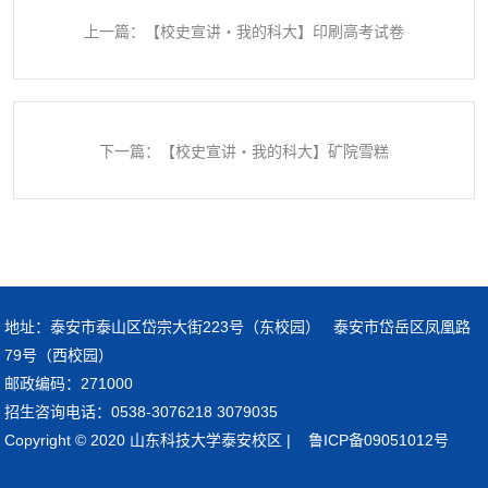
上一篇：【校史宣讲・我的科大】印刷高考试卷
下一篇：【校史宣讲・我的科大】矿院雪糕
地址：泰安市泰山区岱宗大街223号（东校园） 泰安市岱岳区凤凰路
79号（西校园）
邮政编码：271000
招生咨询电话：0538-3076218 3079035
Copyright © 2020 山东科技大学泰安校区 | 鲁ICP备09051012号