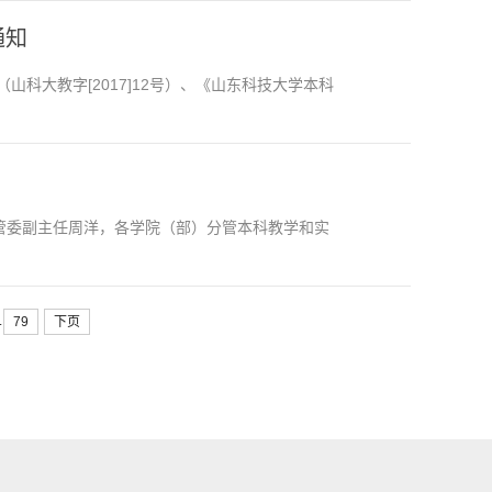
通知
科大教字[2017]12号）、《山东科技大学本科
管委副主任周洋，各学院（部）分管本科教学和实
.
79
下页