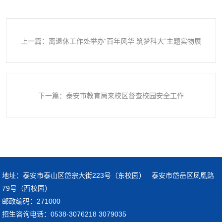
上一篇：离退休工作处举办“百年风华 筑梦科大”主题实物展
下一篇：泰安市教育局来校区督查校园安全工作
地址：泰安市泰山区岱宗大街223号（东校园） 泰安市岱岳区凤凰路
79号（西校园）
邮政编码：271000
招生咨询电话：0538-3076218 3079035