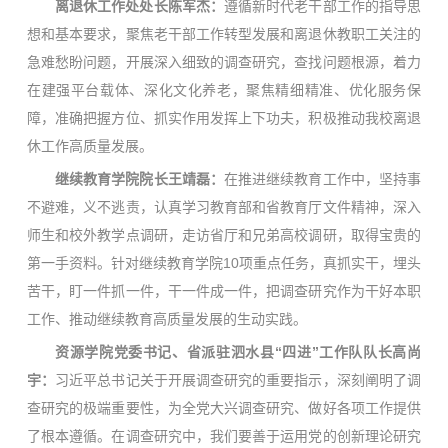
离退休工作处处长陈军杰：
遵循新时代老干部工作的指导思
想和基本要求，聚焦老干部工作转型发展和离退休教职工关注的
急难愁盼问题，开展深入细致的调查研究，查找问题根源，着力
在建强平台载体、深化文化养老，聚焦精细精准、优化服务保
障，准确把握方位、抓实作用发挥上下功夫，积极推动我校离退
休工作高质量发展。
继续教育学院院长王靖磊：
在推进继续教育工作中，坚持事
不避难，义不逃责，认真学习教育部和省教育厅文件精神，深入
师生和校外教学点调研，走访省厅和兄弟高校调研，取得宝贵的
第一手资料。针对继续教育学院10项重点任务，真抓实干，埋头
苦干，盯一件抓一件，干一件成一件，把调查研究作为干好本职
工作、推动继续教育高质量发展的生动实践。
资源学院党委书记、省派驻泗水县“四进”工作队队长高尚
宇：
习近平总书记关于开展调查研究的重要指示，深刻阐明了调
查研究的极端重要性，为全党大兴调查研究、做好各项工作提供
了根本遵循。在调查研究中，我们要善于运用党的创新理论研究