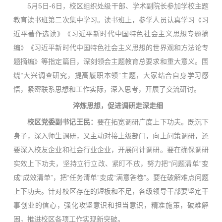
5月5日-6日，校区组织处级干部、学术副院长参加学校主题
教育读书班第二次集中学习。读书班上，参学人员认真学习《习
近平著作选读》《习近平新时代中国特色社会主义思想专题摘
编》《习近平新时代中国特色社会主义思想的世界观和方法论专
题摘编》等指定篇目，深刻领会主题教育总要求和重大意义。围
绕“大兴调查研究，提高履职本领”主题，大家结合自身学习感
悟，紧密联系思想和工作实际，深入思考，开展了交流研讨。
淬炼思想，促进调研走深走细
校区党委副书记王民：
要在拓宽调研广度上下功夫。既沉下
身子，深入师生调研，又主动对接上级部门，向上问策调研，还
要深入校友企业和社会行业企业，开展问计调研。要在确保调研
实效上下功夫，坚持立行立改、紧盯不放，努力把“问题清单”变
成“成效清单”，把“任务清单”变成“满意答卷”。要在破解难点问题
上下功夫。针对校区存在的短板和不足，各级领导干部要坚定干
事创业的信心，强化攻坚意识和担当意识，精准施策，破难解
困，推进校区各项工作实现新突破。