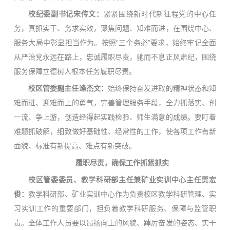
校纪委副书记宋传文：
紧紧围绕新时代新征程党的中心任
务，真抓实干、务求实效，聚焦问题、知难而进，在围绕中心、
服务大局中彰显担当作为。按照“三个务必”要求，始终牢记全面
从严治党永远在路上，忠诚履职尽责，驰而不息正风肃纪，围绕
服务保障立德树人根本任务履职尽责。
校区管委副主任逄杰文：
始终保持奋发进取的精神状态和知
难而进、迎难而上的勇气，完善管理服务手段，全力抓落实、创
一流、争上游，创造经得起实践检验、师生满意的成绩。要盯着
难题抓破解，细致做好基础性、经常性的工作，使各项工作有新
面貌、标准有新提高、难点有新突破。
履职尽责，确保工作抓紧抓实
校区管委委员、教学科研部主任兼矿业实训中心主任贾宏
俊：
教学科研部、矿业实训中心作为负责校区教学科研管理、实
习实训工作的重要部门，担负着教学科研服务、保障与监管职
责。全体工作人员要以昂扬向上的风貌、踔厉奋发的姿态、实干