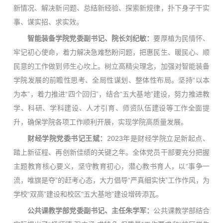
新情况、解决新问题、总结新经验、探索新规律，扑下身子干实
事、谋实招、求实效。
智能装备学院党委副书记、院长刘纪敏：
要厚植为民情怀、
牢记初心使命，着力解决急难愁盼问题，把惠民生、暖民心、顺
民意的工作做到师生心坎上。树立高精尖理念，加强对智能装备
学院发展的前瞻性思考、全局性谋划、整体性布局。坚持“以本
为本”，着力推进“四个回归”，结合“五大基地”建设，努力推进教
学、科研、学科建设、人才引育、师资队伍建设等工作全面提
升，确保学院各项工作顺利开展，实现学院高质量发展。
财经学院党委书记王斌：
2023年是财经学院立足新起点、
踏上新征程、再创新佳绩的关键之年。全体党员干部要充分把握
主题教育核心要义，坚守教育初心，潜心教书育人，以“事争一
流，唯旗是夺”的赶考心态，大力倡导“严真细实快”工作作风，为
学校“双高”建设和校区“五大基地”建设增砖添瓦。
公共课教学部党委副书记、主任朱学军：
公共课教学部结合