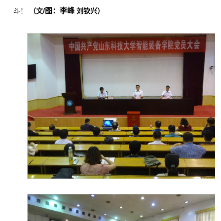
/图：李峰
斗！
（文
刘钦兴
）