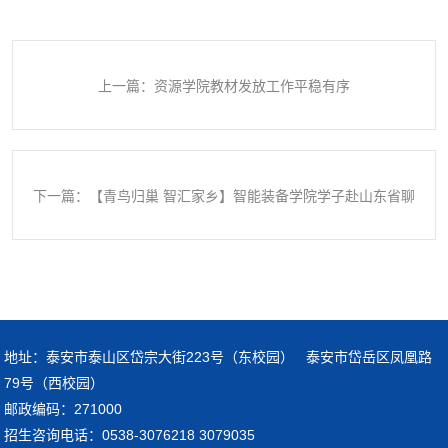
上一篇：资源学院教材发放工作平稳有序
下一篇：【青鸟归巢 智汇家乡】智能装备学院学子赴山东省聊
城市开展青鸟计划“返家乡”社会实践活动
地址：泰安市泰山区岱宗大街223号（东校园） 泰安市岱岳区凤凰路
79号（西校园）
邮政编码：271000
招生咨询电话：0538-3076218 3079035