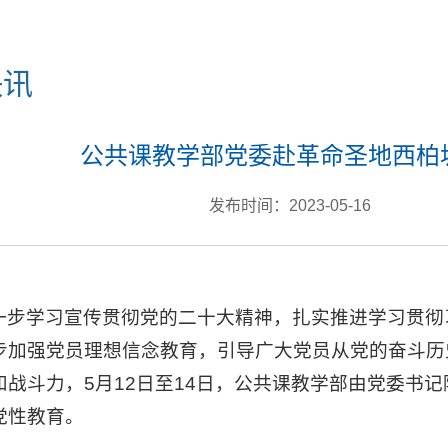
快讯
公共课教学部党委赴革命圣地西柏
发布时间：2023-05-16
一步学习宣传贯彻党的二十大精神，扎实推进学习贯彻
步加强党员理想信念教育，引导广大党员从党的奋斗历
和战斗力，5月12日至14日，公共课教学部由党委书
党性教育。