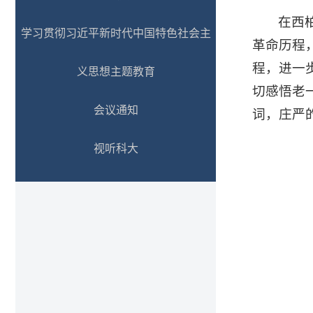
在西
学习贯彻习近平新时代中国特色社会主
革命历程
程，进一
义思想主题教育
切感悟老
会议通知
词，庄严
视听科大