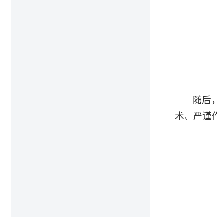
随后
术、严谨