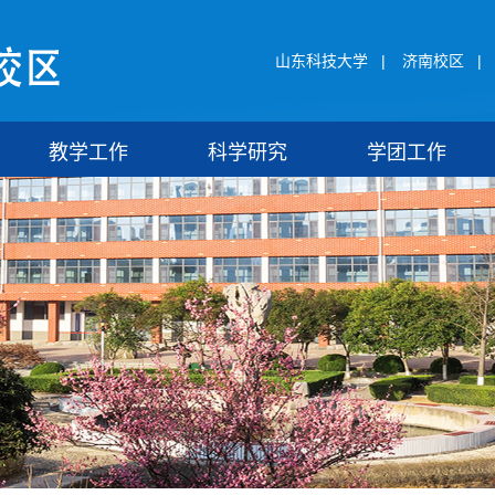
山东科技大学
|
济南校区
|
教学工作
科学研究
学团工作