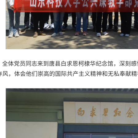
，全体党员同志来到唐县白求恩柯棣华纪念馆，深刻感
作风，体会他们崇高的国际共产主义精神和无私奉献精