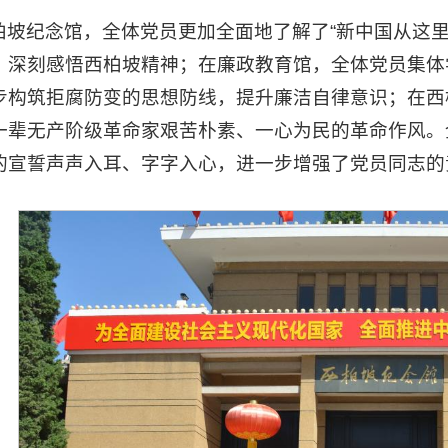
柏坡纪念馆，全体党员更加全面地了解了“新中国从这
，深刻感悟西柏坡精神；在廉政教育馆，全体党员集体
步构筑拒腐防变的思想防线，提升廉洁自律意识；在西
一辈无产阶级革命家艰苦朴素、一心为民的革命作风。
的宣誓声声入耳、字字入心，进一步增强了党员同志的