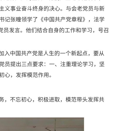
主义事业奋斗终身的决心。与会老党员与新
书记张瞳领学了《中国共产党章程》，法学
新老党员发言。他们结合自身的工作和学习，号召
加入中国共产党是人生的一个新起点，要从
党员提出三点要求：一、注重理论学习，坚
初心，发挥模范作用。
务，不忘初心，积极进取，模范带头发挥共