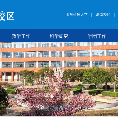
山东科技大学
|
济南校区
|
教学工作
科学研究
学团工作