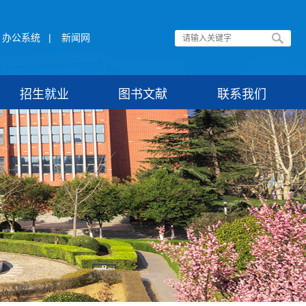
办公系统
|
新闻网
招生就业
图书文献
联系我们