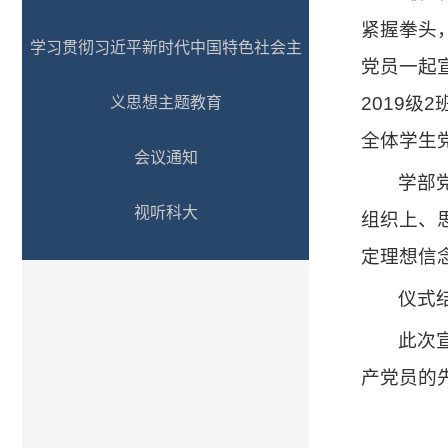
紧握拳头
学习贯彻习近平新时代中国特色社会主
党员一起
2019
义思想主题教育
全体学生
会议通知
学部
视听科大
组织上、
定理想信
仪式
此次
产党员的