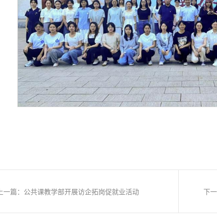
上一篇：公共课教学部开展访企拓岗促就业活动
下