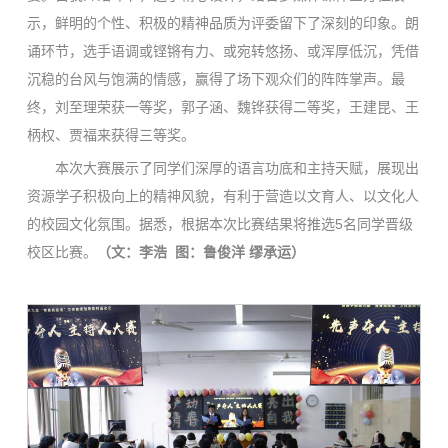
示，鲜明的个性、积极的精神品质为评委留下了深刻的印象。朗
诵环节，选手语调或铿锵有力、或宛转悠扬、或浑厚低沉，凭借
沉稳的台风与饱满的情感，赢得了场下观众们的阵阵掌声。最
终，刘至理荣获一等奖，郭子涵、魏铧获得二等奖，王建昆、王
柄权、贾福来获得三等奖。
本次大赛展示了同学们深厚的语言功底和主持天赋，展现出
资源学子积极向上的精神风貌，有利于营造以文育人、以文化人
的校园文化氛围。据悉，根据本次比赛结果将推选5名同学晋级
校区比赛。
（文：李浩 图：鲁俊洋 缪承运）